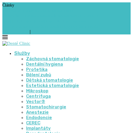
Články
Správná péče o dětský chrup začíná s prvním...
CEREC® – dokonalá náhrada k nerozeznání od vlastních...
Bělení zubů: proč ho svěřit do rukou stomatologa
Proč je pravidelná návštěva dentální hygieny tak důležitá?
771 157 707
|
info@denteclinic.cz
Služby
Záchovná stomatologie
Dentální hygiena
Protetika
Bělení zubů
Dětská stomatologie
Estetická stomatologie
Mikroskop
Centrifuga
Vector®
Stomatochirurgie
Anestezie
Endodoncie
CEREC
Implantáty