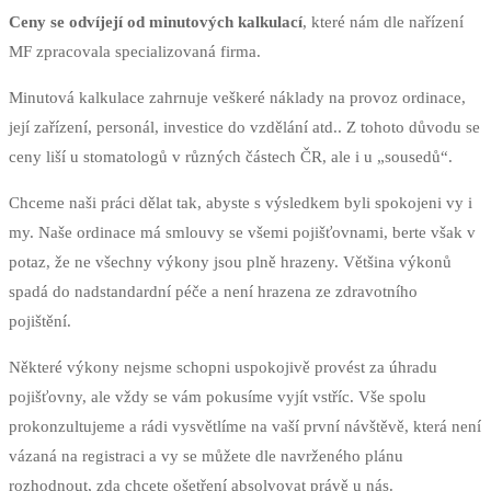
Ceny se odvíjejí od minutových kalkulací
, které nám dle nařízení
MF zpracovala specializovaná firma.
Minutová kalkulace zahrnuje veškeré náklady na provoz ordinace,
její zařízení, personál, investice do vzdělání atd.. Z tohoto důvodu se
ceny liší u stomatologů v různých částech ČR, ale i u „sousedů“.
Chceme naši práci dělat tak, abyste s výsledkem byli spokojeni vy i
my. Naše ordinace má smlouvy se všemi pojišťovnami, berte však v
potaz, že ne všechny výkony jsou plně hrazeny. Většina výkonů
spadá do nadstandardní péče a není hrazena ze zdravotního
pojištění.
Některé výkony nejsme schopni uspokojivě provést za úhradu
pojišťovny, ale vždy se vám pokusíme vyjít vstříc. Vše spolu
prokonzultujeme a rádi vysvětlíme na vaší první návštěvě, která není
vázaná na registraci a vy se můžete dle navrženého plánu
rozhodnout, zda chcete ošetření absolvovat právě u nás.