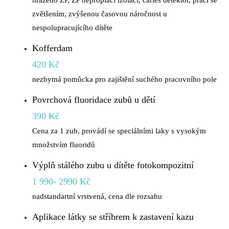
hrazeno ZP, ZP neproplácí izolaci, caries detektor, práci se
zvětšením, zvýšenou časovou náročnost u
nespolupracujícího dítěte
Kofferdam
420 Kč
nezbytná pomůcka pro zajištění suchého pracovního pole
Povrchová fluoridace zubů u dětí
390 Kč
Cena za 1 zub, provádí se speciálními laky s vysokým
množstvím fluoridů
Výplň stálého zubu u dítěte fotokompozitní
1 990- 2990 Kč
nadstandartní vrstvená, cena dle rozsahu
Aplikace látky se stříbrem k zastavení kazu