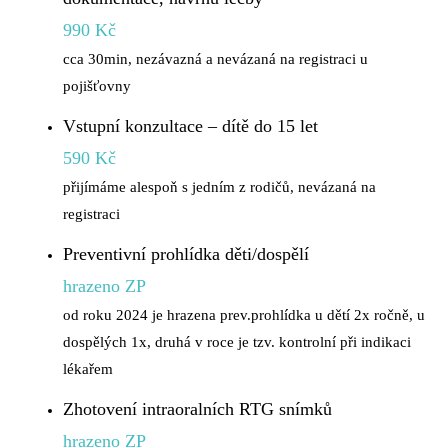
990 Kč
cca 30min, nezávazná a nevázaná na registraci u
pojišťovny
Vstupní konzultace – dítě do 15 let
590 Kč
přijímáme alespoň s jedním z rodičů, nevázaná na
registraci
Preventivní prohlídka děti/dospělí
hrazeno ZP
od roku 2024 je hrazena prev.prohlídka u dětí 2x ročně, u
dospělých 1x, druhá v roce je tzv. kontrolní při indikaci
lékařem
Zhotovení intraoralních RTG snímků
hrazeno ZP