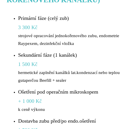
Primární fáze (celý zub)
3 300 Kč
strojové opracování jednokořenového zubu, endometrie
Raypexem, dezinfekční vložka
Sekundární fáze (1 kanálek)
1 500 Kč
hermetické zaplnění kanálků lat.kondenzací nebo teplou
gutaperčou Beefill + sealer
Ošetření pod operačním mikroskopem
+ 1 000 Kč
k ceně výkonu
Dostavba zubu před/po endo.ošetření