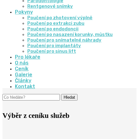
Parodontologie
Rentgenové snímky
Pokyny
Poučení po zhotovení výplně
Poučení po extrakci zubu
Poučení po endodoncii
Poučení po nasazení korunky, můstku
Poučení pro snímatelné náhrady
Poučení pro implantáty
Poučení pro sinus lift
Pro lékaře
O nás
Ceník
Galerie
Články
Kontakt
Hledat
Výběr z ceníku služeb