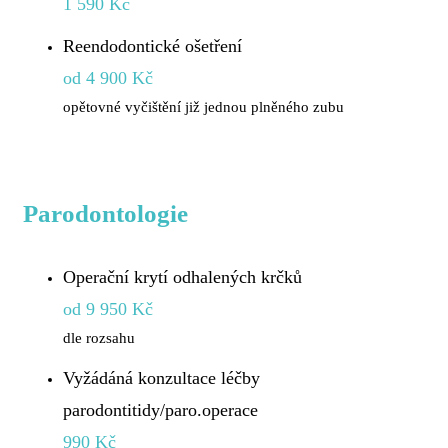
1 590 Kč
Reendodontické ošetření
od 4 900 Kč
opětovné vyčištění již jednou plněného zubu
Parodontologie
Operační krytí odhalených krčků
od 9 950 Kč
dle rozsahu
Vyžádáná konzultace léčby
parodontitidy/paro.operace
990 Kč