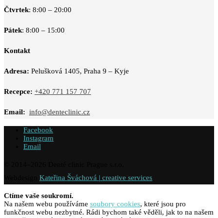
Čtvrtek
: 8:00 – 20:00
Pátek
: 8:00 – 15:00
Kontakt
Adresa:
Pelušková 1405, Praha 9 – Kyje
Recepce:
+420 771 157 707
Email:
info@denteclinic.cz
Facebook
Instagram
Email
© 2014–
2026
Denté clinic Prague s.r.o.
Webdesign
Kateřina Šváchová | creative services
Ctíme vaše soukromí.
Na našem webu používáme
soubory cookies
, které jsou pro
funkčnost webu nezbytné. Rádi bychom také věděli, jak to na našem