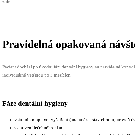
zubů.
Pravidelná opakovaná návš
Pacient dochází po úvodní fázi dentální hygieny na pravidelné kontrol
individuálně většinou po 3 měsících.
Fáze dentální hygieny
vstupní komplexní vyšetření (anamnéza, stav chrupu, úroveň ús
stanovení léčebného plánu