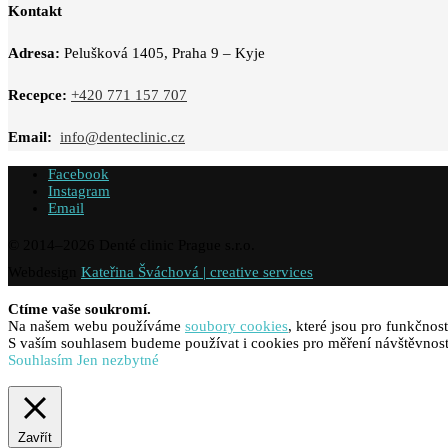
Kontakt
Adresa:
Pelušková 1405, Praha 9 – Kyje
Recepce:
+420 771 157 707
Email:
info@denteclinic.cz
Facebook
Instagram
Email
© 2014–
2026
Denté clinic Prague s.r.o.
Webdesign
Kateřina Šváchová | creative services
Ctíme vaše soukromí.
Na našem webu používáme
soubory cookies
, které jsou pro funkčnos
S vaším souhlasem budeme používat i cookies pro měření návštěvnosti
Souhlasím
Jen nezbytné
Zavřít