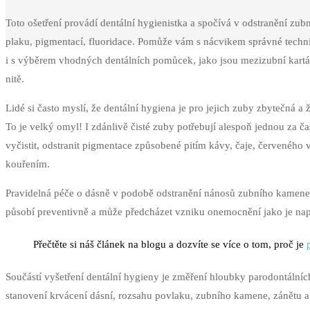
Toto ošetření provádí dentální hygienistka a spočívá v odstranění zu
plaku, pigmentací, fluoridace. Pomůže vám s nácvikem správné techni
i s výběrem vhodných dentálních pomůcek, jako jsou mezizubní kart
nitě.
Lidé si často myslí, že dentální hygiena je pro jejich zuby zbytečná a ž
To je velký omyl! I zdánlivě čisté zuby potřebují alespoň jednou za ča
vyčistit, odstranit pigmentace způsobené pitím kávy, čaje, červeného v
kouřením.
Pravidelná péče o dásně v podobě odstranění nánosů zubního kamene
působí preventivně a může předcházet vzniku onemocnění jako je nap
Přečtěte si náš článek na blogu a dozvíte se více o tom, proč je
Součástí vyšetření dentální hygieny je změření hloubky parodontálníc
stanovení krvácení dásní, rozsahu povlaku, zubního kamene, zánětu a 