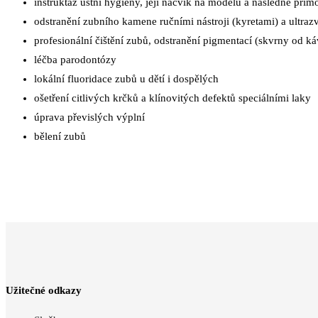
instruktáž ústní hygieny, její nácvik na modelu a následně př
odstranění zubního kamene ručními nástroji (kyretami) a ultra
profesionální čištění zubů, odstranění pigmentací (skvrny od káv
léčba parodontózy
lokální fluoridace zubů u dětí i dospělých
ošetření citlivých krčků a klínovitých defektů speciálními laky
úprava převislých výplní
bělení zubů
Užitečné odkazy