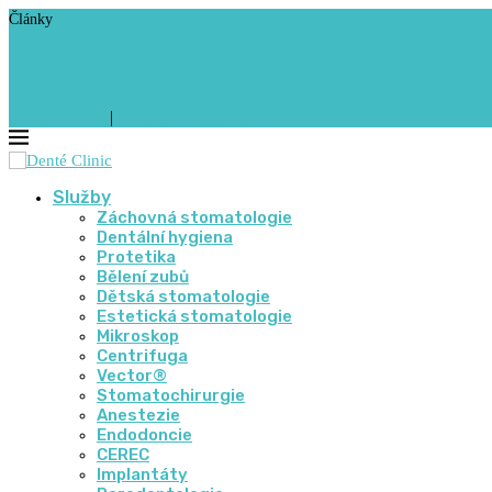
Články
771 157 707
|
info@denteclinic.cz
Služby
Záchovná stomatologie
Dentální hygiena
Protetika
Bělení zubů
Dětská stomatologie
Estetická stomatologie
Mikroskop
Centrifuga
Vector®
Stomatochirurgie
Anestezie
Endodoncie
CEREC
Implantáty