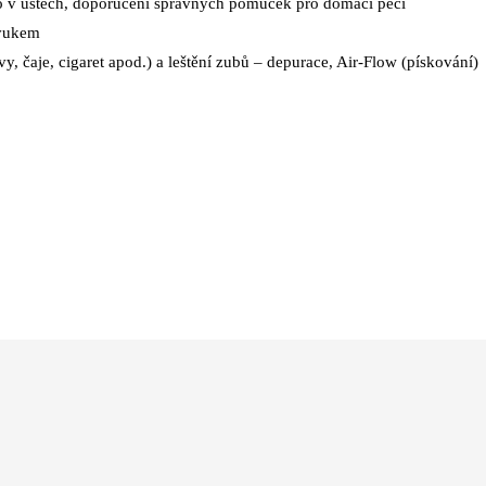
ímo v ústech, doporučení správných pomůcek pro domácí péči
zvukem
y, čaje, cigaret apod.) a leštění zubů – depurace, Air-Flow (pískování)