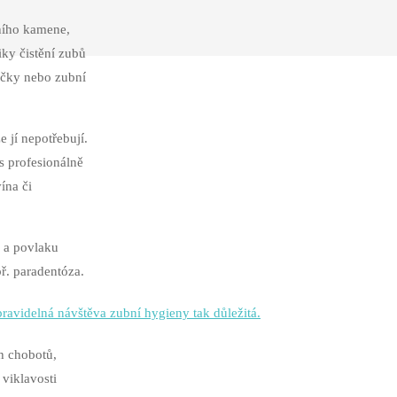
bního kamene,
ky čistění zubů
áčky nebo zubní
e jí nepotřebují.
s profesionálně
ína či
 a povlaku
ř. paradentóza.
pravidelná návštěva zubní hygieny tak důležitá.
h chobotů,
viklavosti