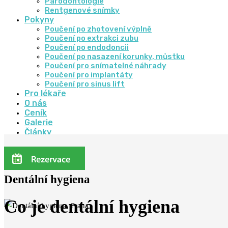
Parodontologie
Rentgenové snímky
Pokyny
Poučení po zhotovení výplně
Poučení po extrakci zubu
Poučení po endodoncii
Poučení po nasazení korunky, můstku
Poučení pro snímatelné náhrady
Poučení pro implantáty
Poučení pro sinus lift
Pro lékaře
O nás
Ceník
Galerie
Články
Kontakt
Hledat
Dentální hygiena
Co je dentální hygiena